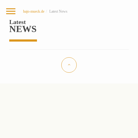
hajo-mueck.de
Latest
News
Latest
NEWS